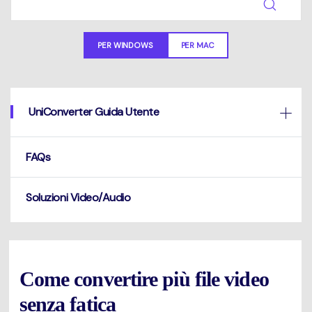
Un elenco completo di formati, dispositivi e GPU supportati.
Mac Utenti
search
Novità
PER WINDOWS
PER MAC
Informazioni di più
Le ultime novità e aggiornamenti sui prodotti.
UniConverter Guida Utente
FAQs
Soluzioni Video/Audio
Come convertire più file video
senza fatica