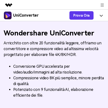
UniConverter
Prova Ora
Prodotti in evidenza
Creatività digitale AIGC
Prodotti
Business
Wondershare UniConverter
Utilità
Panoramica
UniConverter-Convertitore Video
Funzioni
Chi siamo
Arricchito con oltre 20 funzionalità leggere, offriamo un
Soluzione
convertitore e compressore video ad altissima velocità
UniConverter per Windows
Video/Audio
Guida
Sala stampa
progettato per elaborare file 4K/8K/HDR.
UniConverter per Mac
Lab AI
Blog
Negozio
Conversione GPU accelerata per
AniSmall-Video Compressor
video/audio/immagini ad alta risoluzione.
Altri Strumenti
DVD Utenti
Supporto
Supporto
Compressione video 8K più semplice, minore perdita
AniSmall per Desktop
di qualità.
Comprimere
Centro di Supporto
Aggiorna alla 17
Potenziato con 9 funzionalità AI, elaborazione
AniSmall per iOS
Tutte le informazioni di cui hai bisogno per aiutarti a
Convertire MP4
efficiente dei file.
utilizzare UniConverter.
Sign In
ACQUISTA ORA
Masterizzare
Specifiche Tecniche