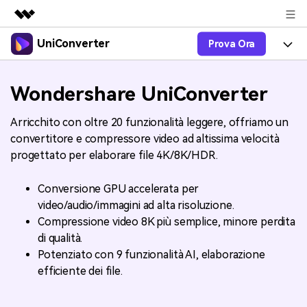
UniConverter
Prova Ora
Prodotti in evidenza
Creatività digitale AIGC
Prodotti
Business
Wondershare UniConverter
Utilità
Panoramica
UniConverter-Convertitore Video
Funzioni
Chi siamo
Arricchito con oltre 20 funzionalità leggere, offriamo un
Soluzione
convertitore e compressore video ad altissima velocità
UniConverter per Windows
Video/Audio
Guida
Sala stampa
progettato per elaborare file 4K/8K/HDR.
UniConverter per Mac
Lab AI
Blog
Negozio
Conversione GPU accelerata per
AniSmall-Video Compressor
video/audio/immagini ad alta risoluzione.
Altri Strumenti
DVD Utenti
Supporto
Supporto
Compressione video 8K più semplice, minore perdita
AniSmall per Desktop
di qualità.
Comprimere
Centro di Supporto
Aggiorna alla 17
Potenziato con 9 funzionalità AI, elaborazione
AniSmall per iOS
Tutte le informazioni di cui hai bisogno per aiutarti a
Convertire MP4
efficiente dei file.
utilizzare UniConverter.
Sign In
ACQUISTA ORA
Masterizzare
Specifiche Tecniche