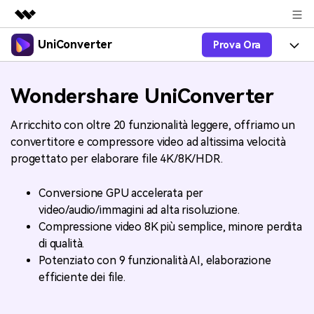
UniConverter
Prova Ora
Prodotti in evidenza
Creatività digitale AIGC
Prodotti
Business
Wondershare UniConverter
Utilità
Panoramica
UniConverter-Convertitore Video
Funzioni
Chi siamo
Arricchito con oltre 20 funzionalità leggere, offriamo un
Soluzione
convertitore e compressore video ad altissima velocità
UniConverter per Windows
Video/Audio
Guida
Sala stampa
progettato per elaborare file 4K/8K/HDR.
UniConverter per Mac
Lab AI
Blog
Negozio
Conversione GPU accelerata per
AniSmall-Video Compressor
video/audio/immagini ad alta risoluzione.
Altri Strumenti
DVD Utenti
Supporto
Supporto
Compressione video 8K più semplice, minore perdita
AniSmall per Desktop
di qualità.
Comprimere
Centro di Supporto
Aggiorna alla 17
Potenziato con 9 funzionalità AI, elaborazione
AniSmall per iOS
Tutte le informazioni di cui hai bisogno per aiutarti a
Convertire MP4
efficiente dei file.
utilizzare UniConverter.
Sign In
ACQUISTA ORA
Masterizzare
Specifiche Tecniche