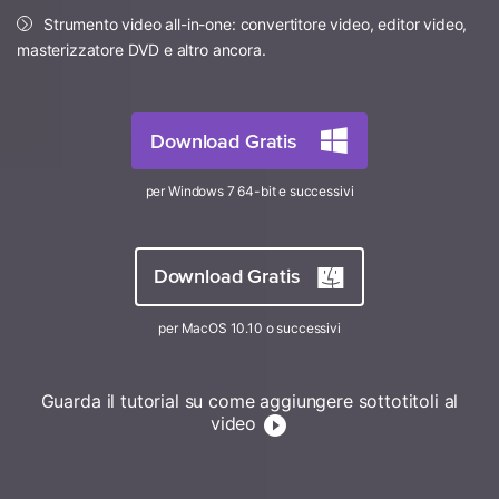
Esplora
ACCEDI
Masterizzare
Esplora
Strumento video all-in-one: convertitore video, editor video,
Novità
Le ultime novità e aggiornamenti sui prodotti.
MobileTrans
masterizzatore DVD e altro ancora.
Panoramica
Trasferimento dati mobile.
Esplora
Panoramica
Mac Utenti
FamiSafe
Panoramica
Template di grafici
Video
Controllo parentale e monitoraggio.
Download Gratis
Informazioni di più
Convertitore PDF online
Libreria di mappa concettuale
Foto
Tutti i prodotti
per Windows 7 64-bit e successivi
Strumenti AI
Centro Creativo
Esplora
Modelli di PDF
Download Gratis
Panoramica
per MacOS 10.10 o successivi
Recupero Foto
Guarda il tutorial su come aggiungere sottotitoli al
Riparazione Video
video
Trasferisci Whatsapp