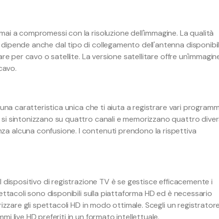
ai a compromessi con la risoluzione dell'immagine. La qualità
dipende anche dal tipo di collegamento dell'antenna disponibi
re per cavo o satellite. La versione satellitare offre un'immagin
cavo.
 una caratteristica unica che ti aiuta a registrare vari programm
si sintonizzano su quattro canali e memorizzano quattro diver
a alcuna confusione. I contenuti prendono la rispettiva
 dispositivo di registrazione TV è se gestisce efficacemente i
ettacoli sono disponibili sulla piattaforma HD ed è necessario
rizzare gli spettacoli HD in modo ottimale. Scegli un registrator
i live HD preferiti in un formato intellettuale.