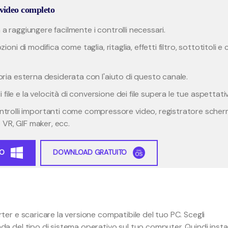
video completo
a a raggiungere facilmente i controlli necessari.
zioni di modifica come taglia, ritaglia, effetti filtro, sottotitoli e 
emoria esterna desiderata con l'aiuto di questo canale.
file e la velocità di conversione dei file supera le tue aspettati
trolli importanti come compressore video, registratore scher
 VR, GIF maker, ecc.
TO
DOWNLOAD GRATUITO
r e scaricare la versione compatibile del tuo PC. Scegli
del tipo di sistema operativo sul tuo computer. Quindi instal