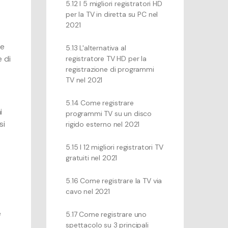
5.12 I 5 migliori registratori HD
per la TV in diretta su PC nel
2021
le
5.13 L'alternativa al
e di
registratore TV HD per la
registrazione di programmi
TV nel 2021
5.14 Come registrare
i
programmi TV su un disco
si
rigido esterno nel 2021
5.15 I 12 migliori registratori TV
gratuiti nel 2021
5.16 Come registrare la TV via
cavo nel 2021
e
5.17 Come registrare uno
spettacolo su 3 principali