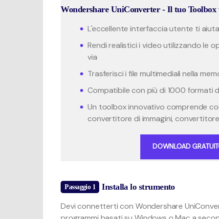
Wondershare UniConverter - Il tuo Toolbox 
L'eccellente interfaccia utente ti aiut
Rendi realistici i video utilizzando le op
via
Trasferisci i file multimediali nella m
Compatibile con più di 1000 formati di 
Un toolbox innovativo comprende con
convertitore di immagini, convertitore
DOWNLOAD GRATUI
Installa lo strumento
Passaggio 1
Devi connetterti con Wondershare UniConverte
programmi basati su Windows o Mac a seconda 