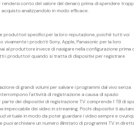
er rendersi conto del valore del denaro prima di spendere trop
o acquisto analizzandolo in modo efficace.
produttori specifici per la loro reputazione, poiché tutti voi
 vivamente i prodotti Sony, Apple, Panasonic per la loro
i mai al produttore invece di navigare nella configurazione prima 
ti i produttori quando si tratta di dispositivi per registrare
viazione di grandi volumi per salvare i programmi dal vivo senza
 interrompono l'attività di registrazione a causa di spazio
r parte dei dispositivi di registrazione TV comprende 1 TB di sp
e impeccabile dei video in streaming. Pochi dispositivi ti aiutan
loud virtuale in modo da poter guardare i video sempre e ovunqu
puoi archiviare un numero illimitato di programmi TV in dirett