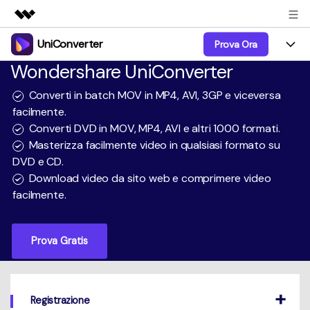
UniConverter
Prova Ora
Prodotti in evidenza
Wondershare UniConverter
Creatività digitale AIGC
Prodotti
Business
Utilità
Converti in batch MOV in MP4, AVI, 3GP e viceversa
Panoramica
UniConverter-Convertitore Video
facilmente.
Funzioni
Chi siamo
Converti DVD in MOV, MP4, AVI e altri 1000 formati.
Soluzione
UniConverter per Windows
Video/Audio
Masterizza facilmente video in qualsiasi formato su
Guida
Sala stampa
DVD e CD.
UniConverter per Mac
Lab AI
Download video da sito web e comprimere video
Blog
Negozio
facilmente.
AniSmall-Video Compressor
Altri Strumenti
DVD Utenti
Supporto
Supporto
AniSmall per Desktop
Prova Gratis
Comprimere
Centro di Supporto
Aggiorna alla 17
AniSmall per iOS
Tutte le informazioni di cui hai bisogno per aiutarti a
Convertire MP4
utilizzare UniConverter.
Sign In
ACQUISTA ORA
ACQUISTA ORA
Masterizzare
Registrazione
Specifiche Tecniche