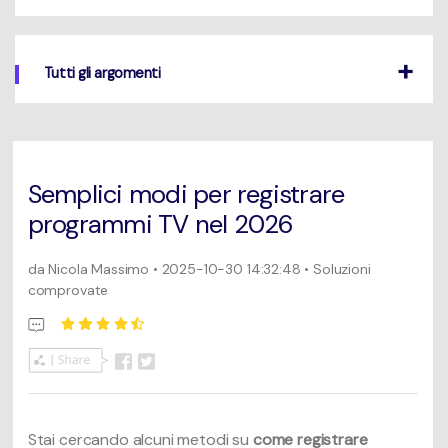
Un elenco completo di formati, dispositivi e GPU supportati.
Mac Utenti
search
Novità
Tutti gli argomenti
Informazioni di più
Le ultime novità e aggiornamenti sui prodotti.
Semplici modi per registrare
programmi TV nel 2026
da
Nicola Massimo
• 2025-10-30 14:32:48 • Soluzioni
comprovate
Stai cercando alcuni metodi su
come registrare