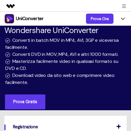
UniConverter
Prova Ora
Prodotti in evidenza
Wondershare UniConverter
Creatività digitale AIGC
Prodotti
Business
Utilità
Converti in batch MOV in MP4, AVI, 3GP e viceversa
Panoramica
UniConverter-Convertitore Video
facilmente.
Funzioni
Chi siamo
Converti DVD in MOV, MP4, AVI e altri 1000 formati.
Soluzione
UniConverter per Windows
Video/Audio
Masterizza facilmente video in qualsiasi formato su
Guida
Sala stampa
DVD e CD.
UniConverter per Mac
Lab AI
Download video da sito web e comprimere video
Blog
Negozio
facilmente.
AniSmall-Video Compressor
Altri Strumenti
DVD Utenti
Supporto
Supporto
AniSmall per Desktop
Prova Gratis
Comprimere
Centro di Supporto
Aggiorna alla 17
AniSmall per iOS
Tutte le informazioni di cui hai bisogno per aiutarti a
Convertire MP4
utilizzare UniConverter.
Sign In
ACQUISTA ORA
ACQUISTA ORA
Masterizzare
Registrazione
Specifiche Tecniche