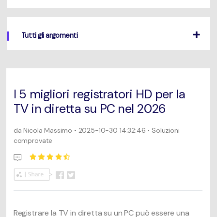
Un elenco completo di formati, dispositivi e GPU supportati.
Mac Utenti
search
Novità
Tutti gli argomenti
Informazioni di più
Le ultime novità e aggiornamenti sui prodotti.
I 5 migliori registratori HD per la
TV in diretta su PC nel 2026
da
Nicola Massimo
• 2025-10-30 14:32:46 • Soluzioni
comprovate
Registrare la TV in diretta su un PC può essere una