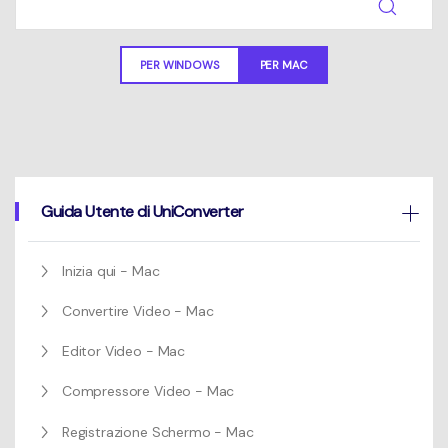
Un elenco completo di formati, dispositivi e GPU supportati.
Mac Utenti
search
Novità
PER WINDOWS
PER MAC
Informazioni di più
Le ultime novità e aggiornamenti sui prodotti.
Guida Utente di UniConverter
Inizia qui - Mac
Convertire Video - Mac
Editor Video - Mac
Compressore Video - Mac
Registrazione Schermo - Mac