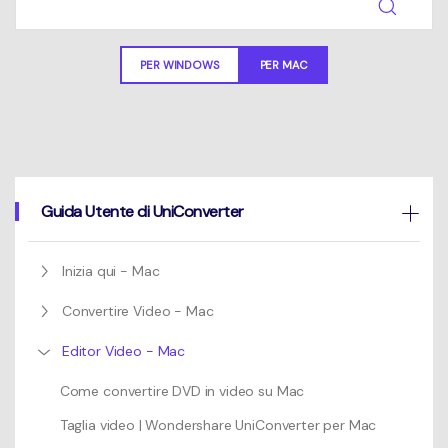
Un elenco completo di formati, dispositivi e GPU supportati.
Mac Utenti
search
Novità
PER WINDOWS
PER MAC
Informazioni di più
Le ultime novità e aggiornamenti sui prodotti.
Guida Utente di UniConverter
Inizia qui - Mac
Convertire Video - Mac
Editor Video - Mac
Come convertire DVD in video su Mac
Taglia video | Wondershare UniConverter per Mac