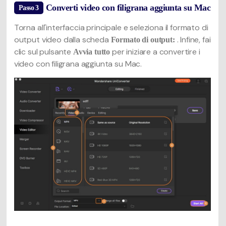
Converti video con filigrana aggiunta su Mac
Passo 3
Torna all'interfaccia principale e seleziona il formato di
output video dalla scheda
. Infine, fai
Formato di output:
clic sul pulsante
per iniziare a convertire i
Avvia tutto
video con filigrana aggiunta su Mac.