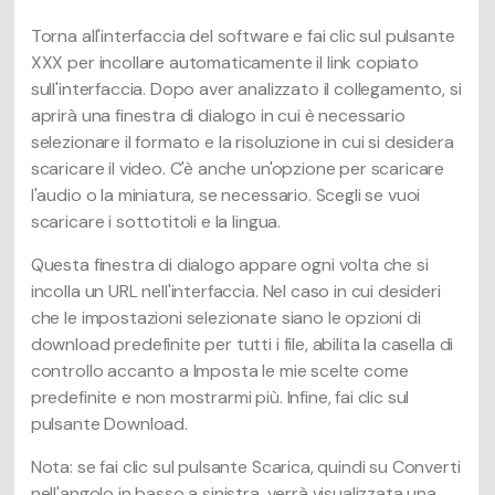
Torna all'interfaccia del software e fai clic sul pulsante
XXX per incollare automaticamente il link copiato
sull'interfaccia. Dopo aver analizzato il collegamento, si
aprirà una finestra di dialogo in cui è necessario
selezionare il formato e la risoluzione in cui si desidera
scaricare il video. C'è anche un'opzione per scaricare
l'audio o la miniatura, se necessario. Scegli se vuoi
scaricare i sottotitoli e la lingua.
Questa finestra di dialogo appare ogni volta che si
incolla un URL nell'interfaccia. Nel caso in cui desideri
che le impostazioni selezionate siano le opzioni di
download predefinite per tutti i file, abilita la casella di
controllo accanto a Imposta le mie scelte come
predefinite e non mostrarmi più. Infine, fai clic sul
pulsante Download.
Nota: se fai clic sul pulsante Scarica, quindi su Converti
nell'angolo in basso a sinistra, verrà visualizzata una