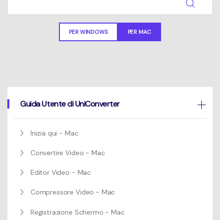
Un elenco completo di formati, dispositivi e GPU supportati.
Mac Utenti
search
Novità
PER WINDOWS
PER MAC
Informazioni di più
Le ultime novità e aggiornamenti sui prodotti.
Guida Utente di UniConverter
Inizia qui - Mac
Convertire Video - Mac
Editor Video - Mac
Compressore Video - Mac
Registrazione Schermo - Mac