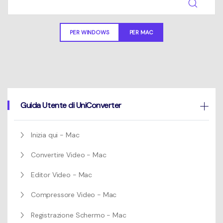
Un elenco completo di formati, dispositivi e GPU supportati.
Mac Utenti
search
Novità
PER WINDOWS
PER MAC
Informazioni di più
Le ultime novità e aggiornamenti sui prodotti.
Guida Utente di UniConverter
Inizia qui - Mac
Convertire Video - Mac
Editor Video - Mac
Compressore Video - Mac
Registrazione Schermo - Mac