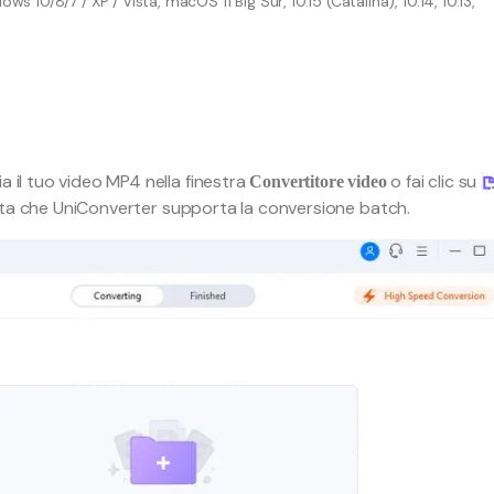
10/8/7 / XP / Vista, macOS 11 Big Sur, 10.15 (Catalina), 10.14, 10.13,
a il tuo video MP4 nella finestra
o fai clic su
Convertitore video
e, nota che UniConverter supporta la conversione batch.