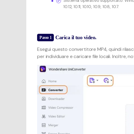
Sistema operativo supportato: Windows 
10.12, 10.11, 10.10, 10.9, 10.8, 10.7.
Carica il tuo video.
Passo 1
Esegui questo convertitore MP4, quindi rilasci
per individuare e caricare file locali. Inoltr