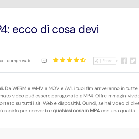
Editor Sottotitoli
Transferimen
4: ecco di cosa devi
Scarica Gratis
Informazioni di più
Scarica Gratis
ioni comprovate
li. Da WEBM e WMV a MOV e AVI, i tuoi film arriveranno in tutte 
ormato video può essere paragonato a MP4. Offre immagini vivide
tato su tutti i siti Web e dispositivi. Quindi, se hai video di dive
iù rapido per convertire
qualsiasi cosa in MP4
con una qualità