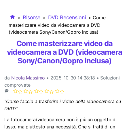
Esplora
ACCEDI
Masterizzare
Esplora
Novità
Le ultime novità e aggiornamenti sui prodotti.
MobileTrans
Panoramica
Trasferimento dati mobile.
Esplora
Risorse
DVD Recensioni
>
>
> Come
Panoramica
Mac Utenti
masterizzare video da videocamera a DVD
FamiSafe
Panoramica
Template di grafici
(videocamera Sony/Canon/Gopro inclusa)
Video
Controllo parentale e monitoraggio.
Informazioni di più
Convertitore PDF online
Come masterizzare video da
Libreria di mappa concettuale
Foto
Tutti i prodotti
videocamera a DVD (videocamera
Strumenti AI
Sony/Canon/Gopro inclusa)
Centro Creativo
Esplora
Modelli di PDF
da
Nicola Massimo
• 2025-10-30 14:38:18 • Soluzioni
Panoramica
comprovate
Recupero Foto
"Come faccio a trasferire i video della videocamera su
Riparazione Video
DVD?".
La fotocamera/videocamera non è più un oggetto di
Trasferisci Whatsapp
lusso, ma piuttosto una necessità. Che si tratti di un