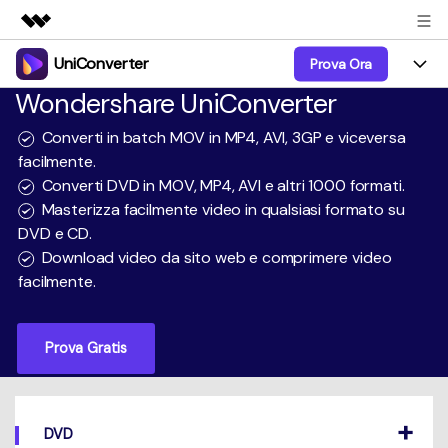
UniConverter
Prova Ora
Prodotti in evidenza
Wondershare UniConverter
Creatività digitale AIGC
Prodotti
Business
Utilità
Converti in batch MOV in MP4, AVI, 3GP e viceversa
Panoramica
UniConverter-Convertitore Video
facilmente.
Funzioni
Chi siamo
Converti DVD in MOV, MP4, AVI e altri 1000 formati.
Soluzione
UniConverter per Windows
Video/Audio
Masterizza facilmente video in qualsiasi formato su
Guida
Sala stampa
DVD e CD.
UniConverter per Mac
Lab AI
Download video da sito web e comprimere video
Blog
Negozio
facilmente.
AniSmall-Video Compressor
Altri Strumenti
DVD Utenti
Supporto
Supporto
AniSmall per Desktop
Prova Gratis
Comprimere
Centro di Supporto
Aggiorna alla 17
AniSmall per iOS
Tutte le informazioni di cui hai bisogno per aiutarti a
Convertire MP4
utilizzare UniConverter.
Sign In
ACQUISTA ORA
ACQUISTA ORA
Masterizzare
DVD
Specifiche Tecniche