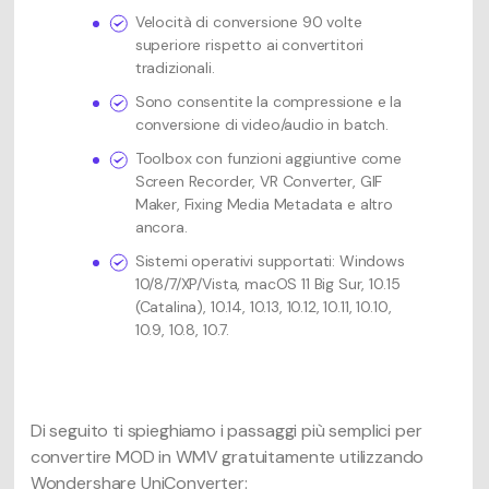
Velocità di conversione 90 volte
superiore rispetto ai convertitori
tradizionali.
Sono consentite la compressione e la
conversione di video/audio in batch.
Toolbox con funzioni aggiuntive come
Screen Recorder, VR Converter, GIF
Maker, Fixing Media Metadata e altro
ancora.
Sistemi operativi supportati: Windows
10/8/7/XP/Vista, macOS 11 Big Sur, 10.15
(Catalina), 10.14, 10.13, 10.12, 10.11, 10.10,
10.9, 10.8, 10.7.
Di seguito ti spieghiamo i passaggi più semplici per
convertire MOD in WMV gratuitamente utilizzando
Wondershare UniConverter: