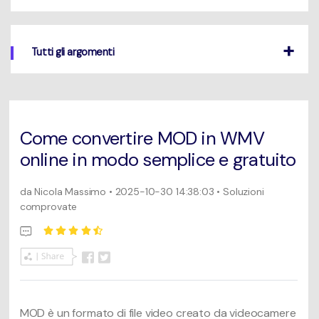
Un elenco completo di formati, dispositivi e GPU supportati.
Mac Utenti
search
Novità
Tutti gli argomenti
Informazioni di più
Le ultime novità e aggiornamenti sui prodotti.
Come convertire MOD in WMV
online in modo semplice e gratuito
da
Nicola Massimo
• 2025-10-30 14:38:03 • Soluzioni
comprovate
MOD è un formato di file video creato da videocamere