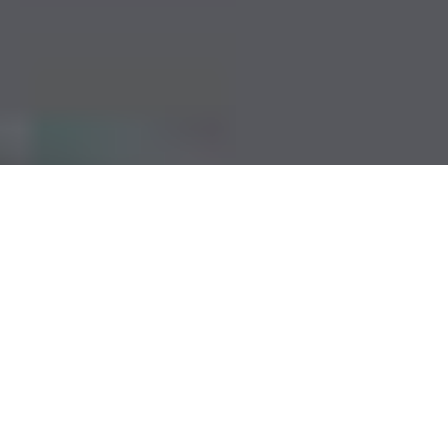
Come Convertire un WMV in MOV (Quicktime)
Su Mac/Windows