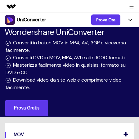
UniConverter
Prova Ora
Prodotti in evidenza
Wondershare UniConverter
Creatività digitale AIGC
Prodotti
Business
Utilità
Converti in batch MOV in MP4, AVI, 3GP e viceversa
Panoramica
UniConverter-Convertitore Video
facilmente.
Funzioni
Chi siamo
Converti DVD in MOV, MP4, AVI e altri 1000 formati.
Soluzione
UniConverter per Windows
Video/Audio
Masterizza facilmente video in qualsiasi formato su
Guida
Sala stampa
DVD e CD.
UniConverter per Mac
Lab AI
Download video da sito web e comprimere video
Blog
Negozio
facilmente.
AniSmall-Video Compressor
Altri Strumenti
DVD Utenti
Supporto
Supporto
AniSmall per Desktop
Prova Gratis
Comprimere
Centro di Supporto
Aggiorna alla 17
AniSmall per iOS
Tutte le informazioni di cui hai bisogno per aiutarti a
Convertire MP4
utilizzare UniConverter.
Sign In
ACQUISTA ORA
ACQUISTA ORA
Masterizzare
MOV
Specifiche Tecniche