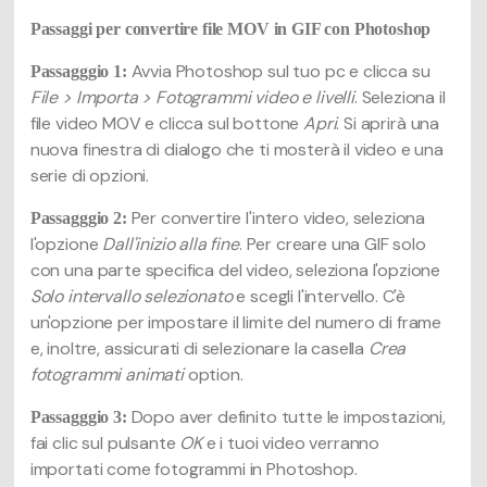
Passaggi per convertire file MOV in GIF con Photoshop
Avvia Photoshop sul tuo pc e clicca su
Passagggio 1:
File > Importa > Fotogrammi video e livelli
. Seleziona il
file video MOV e clicca sul bottone
Apri
. Si aprirà una
nuova finestra di dialogo che ti mosterà il video e una
serie di opzioni.
Per convertire l'intero video, seleziona
Passagggio 2:
l'opzione
Dall'inizio alla fine
. Per creare una GIF solo
con una parte specifica del video, seleziona l'opzione
Solo intervallo selezionato
e scegli l'intervello. C'è
un'opzione per impostare il limite del numero di frame
e, inoltre, assicurati di selezionare la casella
Crea
fotogrammi animati
option.
Dopo aver definito tutte le impostazioni,
Passagggio 3:
fai clic sul pulsante
OK
e i tuoi video verranno
importati come fotogrammi in Photoshop.