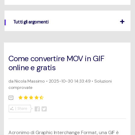
Un elenco completo di formati, dispositivi e GPU supportati.
Mac Utenti
search
Novità
Tutti gli argomenti
Informazioni di più
Le ultime novità e aggiornamenti sui prodotti.
Come convertire MOV in GIF
online e gratis
da
Nicola Massimo
• 2025-10-30 14:33:49 • Soluzioni
comprovate
Acronimo di Graphic Interchange Format, una GIF è