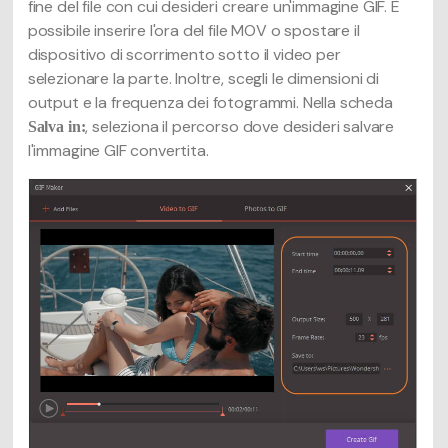
fine del file con cui desideri creare un'immagine GIF. È
possibile inserire l'ora del file MOV o spostare il
dispositivo di scorrimento sotto il video per
selezionare la parte. Inoltre, scegli le dimensioni di
output e la frequenza dei fotogrammi. Nella scheda
, seleziona il percorso dove desideri salvare
Salva in:
l'immagine GIF convertita.