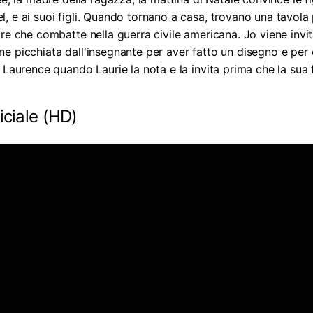
 e ai suoi figli. Quando tornano a casa, trovano una tavola 
re che combatte nella guerra civile americana. Jo viene invi
e picchiata dall'insegnante per aver fatto un disegno e pe
 Laurence quando Laurie la nota e la invita prima che la sua 
iciale (HD)