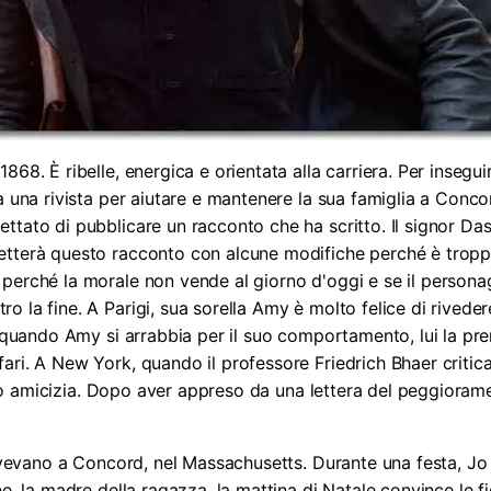
68. È ribelle, energica e orientata alla carriera. Per inseguir
a una rivista per aiutare e mantenere la sua famiglia a Concor
ttato di pubblicare un racconto che ha scritto. Il signor Da
tterà questo racconto con alcune modifiche perché è troppo
perché la morale non vende al giorno d'oggi e se il persona
la fine. A Parigi, sua sorella Amy è molto felice di rivedere
 e quando Amy si arrabbia per il suo comportamento, lui la p
ri. A New York, quando il professore Friedrich Bhaer critica i
loro amicizia. Dopo aver appreso da una lettera del peggiorame
vivevano a Concord, nel Massachusetts. Durante una festa, Jo f
e, la madre della ragazza, la mattina di Natale convince le fig