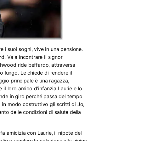
e i suoi sogni, vive in una pensione.
d. Va a incontrare il signor
shwood ride beffardo, attraversa
 lungo. Le chiede di rendere il
ggio principale è una ragazza,
 il loro amico d'infanzia Laurie e lo
rende in giro perché passa del tempo
n modo costruttivo gli scritti di Jo,
nto delle condizioni di salute della
a amicizia con Laurie, il nipote del
lie a regalare la colazione alla vicina