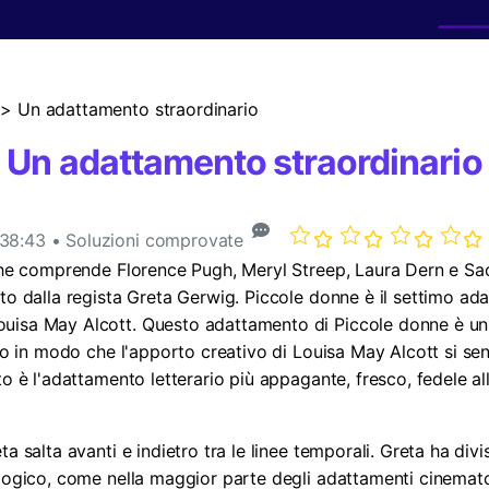
Smart Trim Video
Convert
Controll
Informazioni di più
Editor Sottotitoli
Transf
Tutti i prodot
> Un adattamento straordinario
Un adattamento straordinario
38:43 • Soluzioni comprovate
che comprende Florence Pugh, Meryl Streep, Laura Dern e Saoi
ato dalla regista Greta Gerwig. Piccole donne è il settimo a
uisa May Alcott. Questo adattamento di Piccole donne è un r
tto in modo che l'apporto creativo di Louisa May Alcott si sen
o è l'adattamento letterario più appagante, fresco, fedele all
a salta avanti e indietro tra le linee temporali. Greta ha divis
logico, come nella maggior parte degli adattamenti cinematog