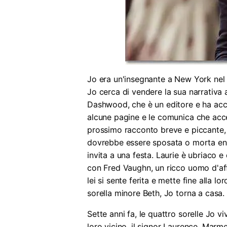
Jo era un'insegnante a New York nel 18
Jo cerca di vendere la sua narrativa 
Dashwood, che è un editore e ha acce
alcune pagine e le comunica che acce
prossimo racconto breve e piccante, 
dovrebbe essere sposata o morta entro 
invita a una festa. Laurie è ubriaco
con Fred Vaughn, un ricco uomo d'affa
lei si sente ferita e mette fine alla 
sorella minore Beth, Jo torna a casa.
Sette anni fa, le quattro sorelle Jo 
loro vicino, il signor Laurence. Marme