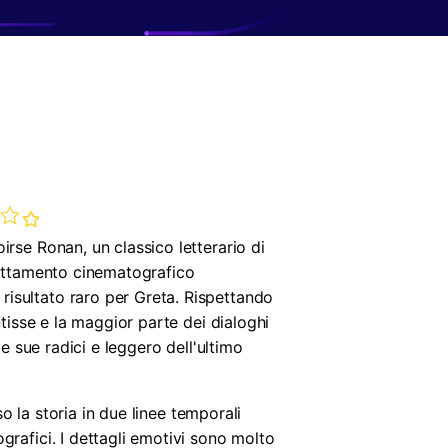
itore di VR
o parentale e monitoraggio.
erimento
ti
rse Ronan, un classico letterario di
dattamento cinematografico
isultato raro per Greta. Rispettando
tisse e la maggior parte dei dialoghi
e sue radici e leggero dell'ultimo
o la storia in due linee temporali
rafici. I dettagli emotivi sono molto