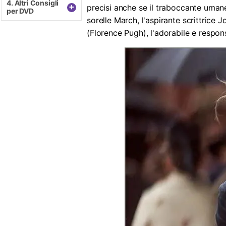
4. Altri Consigli
4. Altri Consigli
+
+
precisi anche se il traboccante uman
per DVD
per DVD
sorelle March, l'aspirante scrittrice 
(Florence Pugh), l'adorabile e respon