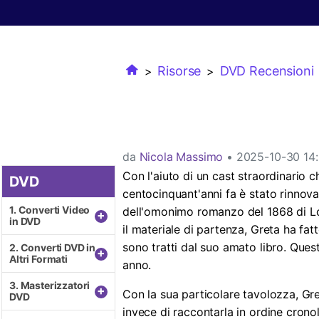
Tutti i prodotti
Video/Audio Player
Risorse
DVD Recensioni
>
>
da
Nicola Massimo
• 2025-10-30 14:
Con l'aiuto di un cast straordinario 
DVD
DVD
centocinquant'anni fa è stato rinnov
1. Converti Video
1. Converti Video
dell'omonimo romanzo del 1868 di Lo
+
+
in DVD
in DVD
il materiale di partenza, Greta ha fa
sono tratti dal suo amato libro. Quest
2. Converti DVD in
2. Converti DVD in
+
+
Altri Formati
Altri Formati
anno.
3. Masterizzatori
3. Masterizzatori
+
+
Con la sua particolare tavolozza, Gret
DVD
DVD
invece di raccontarla in ordine crono