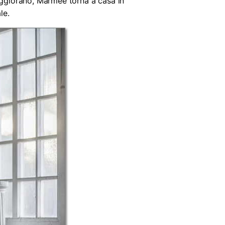
peggiorano, Marmee torna a casa in
le.