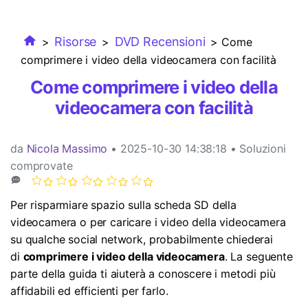
Esplora
ACCEDI
Masterizzare
Esplora
Novità
Le ultime novità e aggiornamenti sui prodotti.
MobileTrans
Panoramica
Trasferimento dati mobile.
Esplora
Risorse
DVD Recensioni
>
>
> Come
Panoramica
Mac Utenti
comprimere i video della videocamera con facilità
FamiSafe
Panoramica
Template di grafici
Video
Controllo parentale e monitoraggio.
Come comprimere i video della
Informazioni di più
Convertitore PDF online
Libreria di mappa concettuale
videocamera con facilità
Foto
Tutti i prodotti
Strumenti AI
Centro Creativo
da
Nicola Massimo
• 2025-10-30 14:38:18 • Soluzioni
Esplora
comprovate
Modelli di PDF
Panoramica
Per risparmiare spazio sulla scheda SD della
Recupero Foto
videocamera o per caricare i video della videocamera
su qualche social network, probabilmente chiederai
Riparazione Video
di
comprimere i video della videocamera
. La seguente
parte della guida ti aiuterà a conoscere i metodi più
Trasferisci Whatsapp
affidabili ed efficienti per farlo.