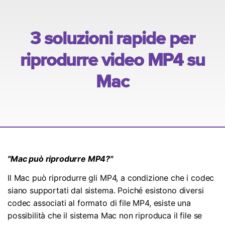
Esplora
ACCEDI
Masterizzare
Esplora
Novità
Le ultime novità e aggiornamenti sui prodotti.
MobileTrans
Panoramica
Trasferimento dati mobile.
Esplora
Panoramica
Mac Utenti
3 soluzioni rapide per
FamiSafe
Panoramica
Template di grafici
Video
riprodurre video MP4 su
Controllo parentale e monitoraggio.
Informazioni di più
Convertitore PDF online
Libreria di mappa concettuale
Mac
Foto
Tutti i prodotti
Strumenti AI
Centro Creativo
Esplora
Modelli di PDF
Panoramica
"Mac può riprodurre MP4?"
Recupero Foto
Il Mac può riprodurre gli MP4, a condizione che i codec
Riparazione Video
siano supportati dal sistema. Poiché esistono diversi
codec associati al formato di file MP4, esiste una
Trasferisci Whatsapp
possibilità che il sistema Mac non riproduca il file se