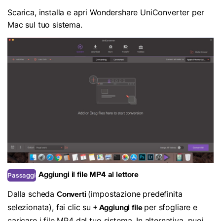
1
Scarica, installa e apri Wondershare UniConverter per
Mac sul tuo sistema.
Passaggio
Aggiungi il file MP4 al lettore
2
Dalla scheda
(impostazione predefinita
Converti
selezionata), fai clic su
per sfogliare e
+ Aggiungi file
caricare i file MP4 dal tuo sistema. In alternativa, puoi