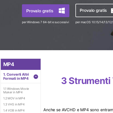
Tutti i prodotti
Video/Audio Player
Provalo gratis
Provalo gratis
per Windows 7 64-bit e successivi
per macOS 10.15/14/13/12/
MP4
1. Converti Altri
-
3 Strumenti
Formati in MP4
1.1 Windows Movie
Maker in MP4
1.2 MOV in MP4
1.3 VHS in MP4
Anche se AVCHD e MP4 sono entrambi f
1.4 VOB in MP4