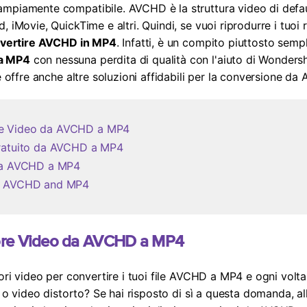
ampiamente compatibile. AVCHD è la struttura video di defa
iMovie, QuickTime e altri. Quindi, se vuoi riprodurre i tuoi ri
vertire AVCHD in MP4
. Infatti, è un compito piuttosto semp
a MP4
con nessuna perdita di qualità con l'aiuto di Wonders
le offre anche altre soluzioni affidabili per la conversione d
tore Video da AVCHD a MP4
Gratuito da AVCHD a MP4
 da AVCHD a MP4
di AVCHD and MP4
titore Video da AVCHD a MP4
ori video per convertire i tuoi file AVCHD a MP4 e ogni volta
o o video distorto? Se hai risposto di sì a questa domanda, all