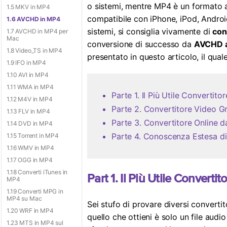
o sistemi, mentre MP4 è un formato 
1.5 MKV in MP4
compatibile con iPhone, iPod, Android, 
1.6 AVCHD in MP4
sistemi, si consiglia vivamente di
con
1.7 AVCHD in MP4 per
Mac
conversione di successo da
AVCHD 
1.8 Video_TS in MP4
presentato in questo articolo, il qua
1.9 IFO in MP4
1.10 AVI in MP4
1.11 WMA in MP4
Parte 1. Il Più Utile Converti
1.12 M4V in MP4
Parte 2. Convertitore Video 
1.13 FLV in MP4
Parte 3. Convertitore Online
1.14 DVD in MP4
Parte 4. Conoscenza Estesa 
1.15 Torrent in MP4
1.16 WMV in MP4
1.17 OGG in MP4
1.18 Converti iTunes in
Part 1. Il Più Utile Conver
MP4
1.19 Converti MPG in
MP4 su Mac
Sei stufo di provare diversi convertit
1.20 WRF in MP4
quello che ottieni è solo un file audi
1.23 MTS in MP4 sul