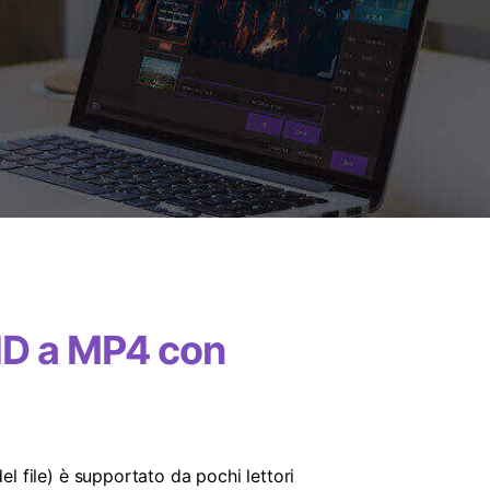
itore di VR
o parentale e monitoraggio.
erimento
ti
HD a MP4 con
 file) è supportato da pochi lettori