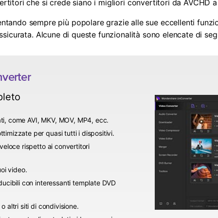
vertitori che si crede siano i migliori convertitori da AVCHD 
ntando sempre più popolare grazie alle sue eccellenti funzional
 assicurata. Alcune di queste funzionalità sono elencate di seg
verter
pleto
ti, come AVI, MKV, MOV, MP4, ecc.
mizzate per quasi tutti i dispositivi.
veloce rispetto ai convertitori
uoi video.
ducibili con interessanti template DVD
altri siti di condivisione.