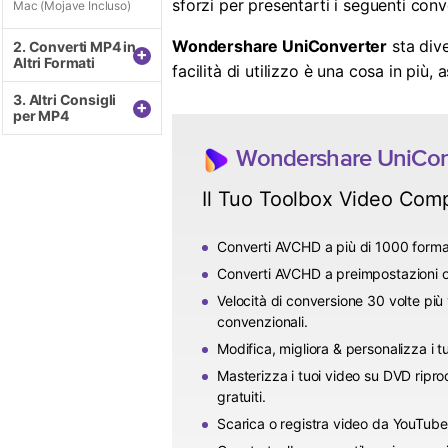
sforzi per presentarti i seguenti con
Mac (Mojave Incluso)
Wondershare UniConverter
sta dive
2. Converti MP4 in
+
Altri Formati
facilità di utilizzo è una cosa in più,
3. Altri Consigli
+
per MP4
Wondershare UniCon
Il Tuo Toolbox Video Com
Converti AVCHD a più di 1000 forma
Converti AVCHD a preimpostazioni otti
Velocità di conversione 30 volte più 
convenzionali.
Modifica, migliora & personalizza i t
Masterizza i tuoi video su DVD ripro
gratuiti.
Scarica o registra video da YouTube o 