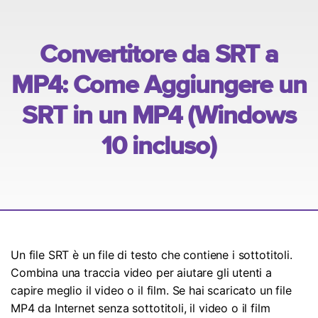
Esplora
ACCEDI
Masterizzare
Esplora
Novità
Le ultime novità e aggiornamenti sui prodotti.
MobileTrans
Panoramica
Trasferimento dati mobile.
Esplora
Panoramica
Mac Utenti
Convertitore da SRT a
FamiSafe
Panoramica
Template di grafici
Video
MP4: Come Aggiungere un
Controllo parentale e monitoraggio.
Informazioni di più
Convertitore PDF online
Libreria di mappa concettuale
SRT in un MP4 (Windows
Foto
Tutti i prodotti
Strumenti AI
10 incluso)
Centro Creativo
Esplora
Modelli di PDF
Panoramica
Recupero Foto
Un file SRT è un file di testo che contiene i sottotitoli.
Riparazione Video
Combina una traccia video per aiutare gli utenti a
capire meglio il video o il film. Se hai scaricato un file
Trasferisci Whatsapp
MP4 da Internet senza sottotitoli, il video o il film