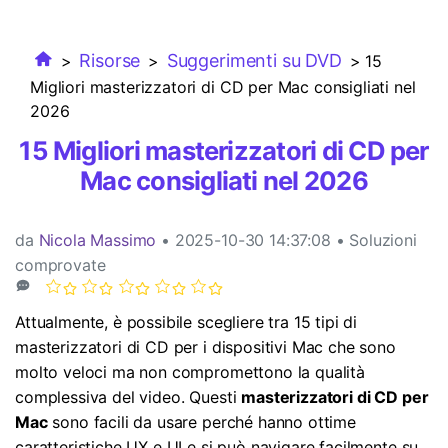
Esplora
ACCEDI
Masterizzare
Esplora
Novità
Le ultime novità e aggiornamenti sui prodotti.
MobileTrans
Panoramica
Trasferimento dati mobile.
Esplora
Risorse
Suggerimenti su DVD
>
>
> 15
Panoramica
Mac Utenti
Migliori masterizzatori di CD per Mac consigliati nel
FamiSafe
Panoramica
Template di grafici
2026
Video
Controllo parentale e monitoraggio.
Informazioni di più
Convertitore PDF online
15 Migliori masterizzatori di CD per
Libreria di mappa concettuale
Foto
Tutti i prodotti
Mac consigliati nel 2026
Strumenti AI
Centro Creativo
Esplora
da
Nicola Massimo
• 2025-10-30 14:37:08 • Soluzioni
Modelli di PDF
comprovate
Panoramica
Recupero Foto
Attualmente, è possibile scegliere tra 15 tipi di
masterizzatori di CD per i dispositivi Mac che sono
Riparazione Video
molto veloci ma non compromettono la qualità
complessiva del video. Questi
masterizzatori di CD per
Trasferisci Whatsapp
Mac
sono facili da usare perché hanno ottime
caratteristiche UX e UI e si può navigare facilmente su