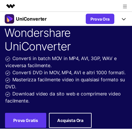
UniConverter
Prova Ora
Prodotti in evidenza
Wondershare
Creatività digitale AIGC
Prodotti
Business
Utilità
UniConverter
Panoramica
UniConverter-Convertitore Video
Funzioni
Chi siamo
Soluzione
Converti in batch MOV in MP4, AVI, 3GP, WAV e
UniConverter per Windows
Video/Audio
Guida
Sala stampa
viceversa facilmente.
UniConverter per Mac
Converti DVD in MOV, MP4, AVI e altri 1000 formati.
Lab AI
Blog
Negozio
Masterizza facilmente video in qualsiasi formato su
AniSmall-Video Compressor
DVD.
Altri Strumenti
DVD Utenti
Supporto
Supporto
Download video da sito web e comprimere video
AniSmall per Desktop
facilmente.
Comprimere
Centro di Supporto
Aggiorna alla 17
AniSmall per iOS
Tutte le informazioni di cui hai bisogno per aiutarti a utilizzare
Convertire MP4
UniConverter.
Prova Gratis
Acquista Ora
Sign In
ACQUISTA ORA
Masterizzare