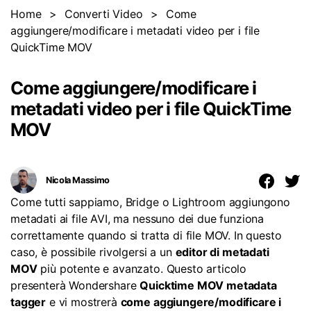
Specifiche Tecniche
Home
>
Converti Video
>
Come
Un elenco completo di formati, dispositivi e GPU supportati.
Mac Utenti
aggiungere/modificare i metadati video per i file
search
QuickTime MOV
Novità
Informazioni di più
Le ultime novità e aggiornamenti sui prodotti.
Come aggiungere/modificare i
metadati video per i file QuickTime
MOV
Nicola Massimo
Come tutti sappiamo, Bridge o Lightroom aggiungono
metadati ai file AVI, ma nessuno dei due funziona
correttamente quando si tratta di file MOV. In questo
caso, è possibile rivolgersi a un
editor di metadati
MOV
più potente e avanzato. Questo articolo
presenterà Wondershare
Quicktime MOV metadata
tagger
e vi mostrerà
come aggiungere/modificare i