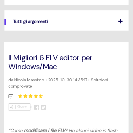
Un elenco completo di formati, dispositivi e GPU supportati.
Mac Utenti
search
Novità
Tutti gli argomenti
Informazioni di più
Le ultime novità e aggiornamenti sui prodotti.
Il Migliori 6 FLV editor per
Windows/Mac
da
Nicola Massimo
• 2025-10-30 14:35:17 • Soluzioni
comprovate
“Come
modificare i file FLV
? Ho alcuni video in flash