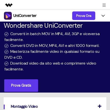
UniConverter
Prova Ora
Prodotti in evidenza
Wondershare UniConverter
Creatività digitale AIGC
Prodotti
Business
Utilità
Converti in batch MOV in MP4, AVI, 3GP e viceversa
Panoramica
UniConverter-Convertitore Video
facilmente.
Funzioni
Chi siamo
Converti DVD in MOV, MP4, AVI e altri 1000 formati.
Soluzione
UniConverter per Windows
Video/Audio
Masterizza facilmente video in qualsiasi formato su
Guida
Sala stampa
DVD e CD.
UniConverter per Mac
Lab AI
Download video da sito web e comprimere video
Blog
Negozio
facilmente.
AniSmall-Video Compressor
Altri Strumenti
DVD Utenti
Supporto
Supporto
AniSmall per Desktop
Prova Gratis
Comprimere
Centro di Supporto
Aggiorna alla 17
AniSmall per iOS
Tutte le informazioni di cui hai bisogno per aiutarti a
Convertire MP4
utilizzare UniConverter.
Sign In
ACQUISTA ORA
ACQUISTA ORA
Masterizzare
Montaggio Video
Specifiche Tecniche