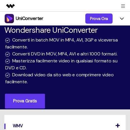
UniConverter
Prova Ora
Prodotti in evidenza
Wondershare UniConverter
Creatività digitale AIGC
Prodotti
Business
Utilità
Converti in batch MOV in MP4, AVI, 3GP e viceversa
Panoramica
UniConverter-Convertitore Video
facilmente.
Funzioni
Chi siamo
Converti DVD in MOV, MP4, AVI e altri 1000 formati.
Soluzione
UniConverter per Windows
Video/Audio
Masterizza facilmente video in qualsiasi formato su
Guida
Sala stampa
DVD e CD.
UniConverter per Mac
Lab AI
Download video da sito web e comprimere video
Blog
Negozio
facilmente.
AniSmall-Video Compressor
Altri Strumenti
DVD Utenti
Supporto
Supporto
AniSmall per Desktop
Prova Gratis
Comprimere
Centro di Supporto
Aggiorna alla 17
AniSmall per iOS
Tutte le informazioni di cui hai bisogno per aiutarti a
Convertire MP4
utilizzare UniConverter.
Sign In
ACQUISTA ORA
ACQUISTA ORA
Masterizzare
WMV
Specifiche Tecniche