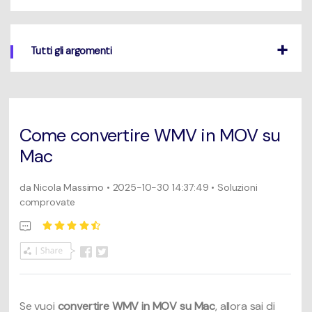
Un elenco completo di formati, dispositivi e GPU supportati.
Mac Utenti
search
Novità
Tutti gli argomenti
Informazioni di più
Le ultime novità e aggiornamenti sui prodotti.
Come convertire WMV in MOV su
Mac
da
Nicola Massimo
• 2025-10-30 14:37:49 • Soluzioni
comprovate
Se vuoi
convertire WMV in MOV su Mac
, allora sai di