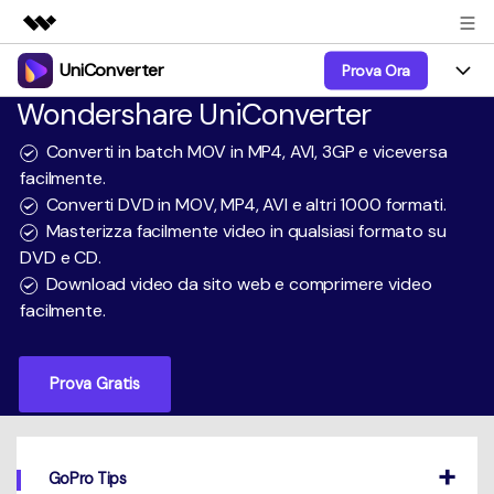
UniConverter
Prova Ora
Prodotti in evidenza
Wondershare UniConverter
Creatività digitale AIGC
Prodotti
Business
Utilità
Converti in batch MOV in MP4, AVI, 3GP e viceversa
Panoramica
UniConverter-Convertitore Video
facilmente.
Funzioni
Chi siamo
Converti DVD in MOV, MP4, AVI e altri 1000 formati.
Soluzione
UniConverter per Windows
Video/Audio
Masterizza facilmente video in qualsiasi formato su
Guida
Sala stampa
DVD e CD.
UniConverter per Mac
Lab AI
Download video da sito web e comprimere video
Blog
Negozio
facilmente.
AniSmall-Video Compressor
Altri Strumenti
DVD Utenti
Supporto
Supporto
AniSmall per Desktop
Prova Gratis
Comprimere
Centro di Supporto
Aggiorna alla 17
AniSmall per iOS
Tutte le informazioni di cui hai bisogno per aiutarti a
Convertire MP4
utilizzare UniConverter.
Sign In
ACQUISTA ORA
ACQUISTA ORA
Masterizzare
GoPro Tips
Specifiche Tecniche