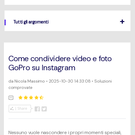
Un elenco completo di formati, dispositivi e GPU supportati.
Mac Utenti
search
Novità
Tutti gli argomenti
Informazioni di più
Le ultime novità e aggiornamenti sui prodotti.
Come condividere video e foto
GoPro su Instagram
da
Nicola Massimo
• 2025-10-30 14:33:08 • Soluzioni
comprovate
Nessuno vuole nascondere i propri momenti speciali,