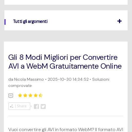
Un elenco completo di formati, dispositivi e GPU supportati.
Mac Utenti
search
Novità
Tutti gli argomenti
Informazioni di più
Le ultime novità e aggiornamenti sui prodotti.
Gli 8 Modi Migliori per Convertire
AVI a WebM Gratuitamente Online
da
Nicola Massimo
• 2025-10-30 14:34:52 • Soluzioni
comprovate
Vuoi convertire gli AVI in formato WebM? Il formato AVI