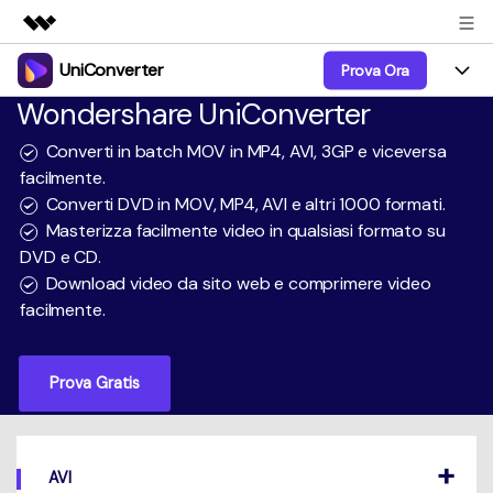
UniConverter
Prova Ora
Prodotti in evidenza
Wondershare UniConverter
Creatività digitale AIGC
Prodotti
Business
Utilità
Converti in batch MOV in MP4, AVI, 3GP e viceversa
Panoramica
UniConverter-Convertitore Video
facilmente.
Funzioni
Chi siamo
Converti DVD in MOV, MP4, AVI e altri 1000 formati.
Soluzione
UniConverter per Windows
Video/Audio
Masterizza facilmente video in qualsiasi formato su
Guida
Sala stampa
DVD e CD.
UniConverter per Mac
Lab AI
Download video da sito web e comprimere video
Blog
Negozio
facilmente.
AniSmall-Video Compressor
Altri Strumenti
DVD Utenti
Supporto
Supporto
AniSmall per Desktop
Prova Gratis
Comprimere
Centro di Supporto
Aggiorna alla 17
AniSmall per iOS
Tutte le informazioni di cui hai bisogno per aiutarti a
Convertire MP4
utilizzare UniConverter.
Sign In
ACQUISTA ORA
ACQUISTA ORA
Masterizzare
AVI
Specifiche Tecniche