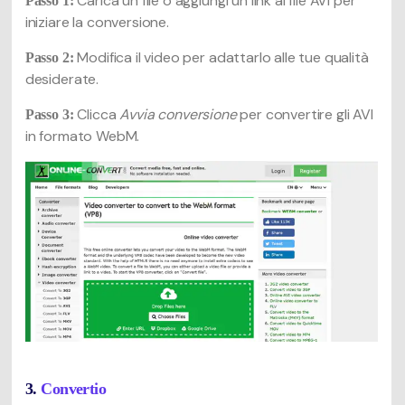
Carica un file o aggiungi un link al file AVI per
Passo 1:
iniziare la conversione.
Modifica il video per adattarlo alle tue qualità
Passo 2:
desiderate.
Clicca
Avvia conversione
per convertire gli AVI
Passo 3:
in formato WebM.
3.
Convertio